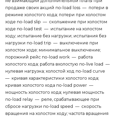
не взимающий дополнительной платы при
продаже своих акций no-load loss — потери в
режиме холостого хода; потери при холостом
ходе no-load slip — скольжение при холостом
ходе no-load test — испытание на холостом
ходу; испытание без нагрузки; испытания без
нагрузки no-load trip — выключение при
холостом ходе; минимальное выключение;
порожний рейс no-load work — работа
холостого хода; работа вхолостую no-live load —
нулевая нагрузка; холостой ход no-load curve
— кривая характеристики холостого хода;
кривая холостого хода no-load power —
мощность холостого хода; нулевая мощность
no-load relay — реле, срабатывающее при
сбросе нагрузки no-load speed — скорость
вращения на холостом ходу; частота вращения