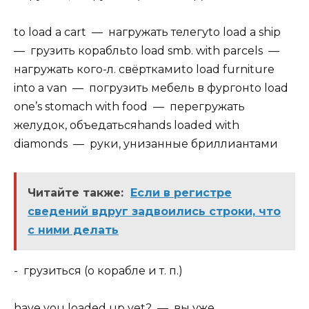
to load a cart — нагружать телегуto load a ship
— грузить корабльto load smb. with parcels —
нагружать кого-л. свёрткамиto load furniture
into a van — погрузить мебель в фургонto load
one’s stomach with food — перегружать
желудок, объедатьсяhands loaded with
diamonds — руки, унизанные бриллиантами
Читайте также:
Если в регистре
сведений вдруг задвоились строки, что
с ними делать
- грузиться (о корабле и т. п.)
have you loaded up yet? — вы уже