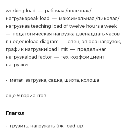
working load — рабочая /полезная/
нагрузкаpeak load — максимальная /пиковая/
нагрузкаa teaching load of twelve hours a week
— педагогическая нагрузка двенадцать часов
в неделюload diagram — спец. эпюра нагрузок,
график нагрузкиload limit — предельная
нагрузкаload factor — тех. коэффициент
нагрузки
- метал. загрузка, садка, шихта, колоша
ещё 9 вариантов
Глагол
- грузить, нагружать (тж. load up)