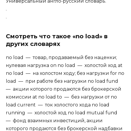
Универсальный англо-русский словарь.
.
.
Смотреть что такое «no load» в
других словарях
no load — товар, продаваемый без наценки;
нулевая нагрузка on no load — холостой ход at
no load — на холостом ходу; без нагрузки for no
load — при работе без нагрузки no load fund
— акции которого продаются без брокерской
комиссии at no load to — без нагрузки от no
load current — ток холостого хода no load
running — холостой ход no load mutual fund
— фонд взаимных инвестиций, акции
которого продаются без брокерской надбавки