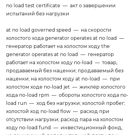
no load test certificate — акт о завершении
испытаний без нагрузки
at no load governed speed — на скорости
холостого хода generator operates at no load —
генератор работает на холостом ходу the
generator operates at no load — генератор
работает на холостом ходу no-load — товар,
продаваемый без наценки; продаваемый без
наценки; на холостом ходу at no-load — при
холостом ходе no-load jet — жиклёр холостого
хода no-load rpm — обороты холостого хода no-
load run — ход без нагрузки; холостой пробег;
холостой ход no-load flow — расход при
отсутствии нагрузки; расход пара на холостом
ходу no-load fund — инвестиционный фонд,