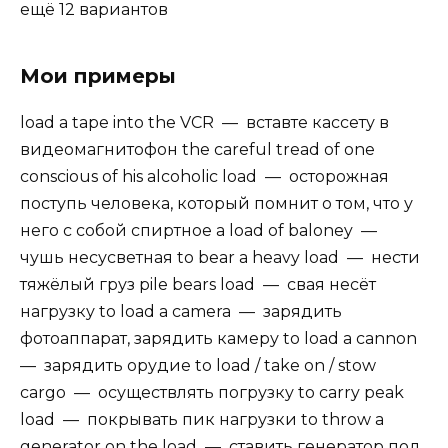
ещё 12 вариантов
Мои примеры
load a tape into the VCR — вставте кассету в
видеомагнитофон the careful tread of one
conscious of his alcoholic load — осторожная
поступь человека, который помнит о том, что у
него с собой спиртное a load of baloney —
чушь несусветная to bear a heavy load — нести
тяжёлый груз pile bears load — свая несёт
нагрузку to load a camera — зарядить
фотоаппарат, зарядить камеру to load a cannon
— зарядить орудие to load / take on / stow
cargo — осуществлять погрузку to carry peak
load — покрывать пик нагрузки to throw a
generator on the load — ставить генератор под