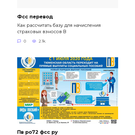
Фсс перевод
Как рассчитать базу для начисления
страховых взносов В
0
2.1k.
Пв ро72 фсс ру