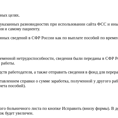
ных целях.
 указанных разновидностях при использовании сайта ФСС и ины
ия и самому пациенту.
ых сведений в СФР России как по выплате пособий по временной
временной нетрудоспособности, сведения были переданы в СФР Р
 работы.
ств работодателя, а также отправить сведения в фонд для перера
ставлением справки о сумме заработка, полученной у другого ра
чета пособий).
ного больничного листа по кнопке Исправить (внизу формы). В
ок будет увеличен.