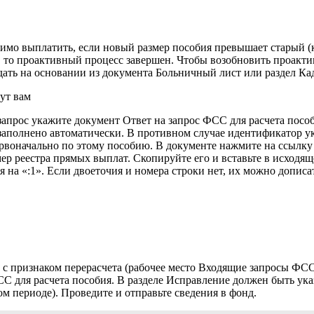
одимо выплатить, если новый размер пособия превышает старый 
, то проактивный процесс завершен. Чтобы возобновить проакти
дать на основании из документа Больничный лист или раздел Ка
ут вам
 запрос укажите документ Ответ на запрос ФСС для расчета пос
заполнено автоматически. В противном случае идентификатор у
ервоначально по этому пособию. В документе нажмите на ссылк
ер реестра прямых выплат. Скопируйте его и вставьте в исходя
я на «:1». Если двоеточия и номера строки нет, их можно допи
с признаком перерасчета (рабочее место Входящие запросы ФСС 
С для расчета пособия. В разделе Исправление должен быть ука
м периоде). Проведите и отправьте сведения в фонд.