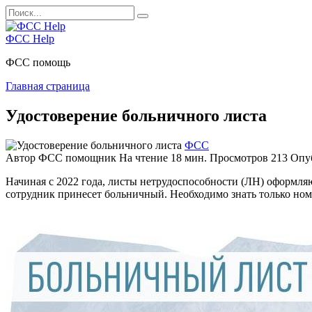
Перейти
Search
к
for:
содержанию
ФСС Help
ФСС помощь
Главная страница
Удостоверение больничного листа
ФСС
Автор
ФСС помощник
На чтение
18 мин.
Просмотров
213
Опу
Начиная с 2022 года, листы нетрудоспособности (ЛН) оформля
сотрудник принесет больничный. Необходимо знать только номер