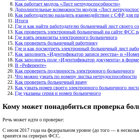
Как работает модуль «Лист нетрудоспособности»
Дополнительные возможности модуля «Лист нетрудоспо
Как работодателю наладить взаимодействие с СФР для п
Итоги
Где и как найти работодателю больничный лист своего с
Как проверить электронный больничный на сайте ФСС р
Где взять реквизиты электронного больничного
Как проверить больничный работнику
Где и как посмотреть электронный больничный лист раб
Как заполнить «Идентификатор записи реестра» и «Номе
Как заполнить поле «Идентификатор документа» в форме
В «Референте»
Как проверить подлинность электронного больничного
Что можно узнать по номеру листка нетрудоспособности
Как проверить больничный врачу
Как узнать номер своего электронного больничного листа
Где указаны серия и номер больничного
Кому может понадобиться проверка бо
Речь может идти о проверке:
С июля 2017 года на федеральном уровне (до того — в несколь
хранятся на серверах ФСС.