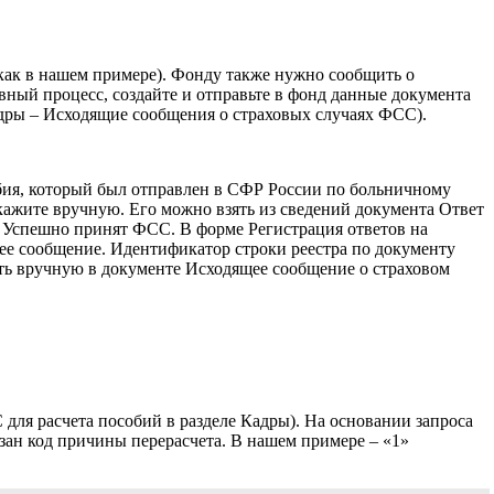
(как в нашем примере). Фонду также нужно сообщить о
вный процесс, создайте и отправьте в фонд данные документа
дры – Исходящие сообщения о страховых случаях ФСС).
обия, который был отправлен в СФР России по больничному
кажите вручную. Его можно взять из сведений документа Ответ
у Успешно принят ФСС. В форме Регистрация ответов на
щее сообщение. Идентификатор строки реестра по документу
сать вручную в документе Исходящее сообщение о страховом
для расчета пособий в разделе Кадры). На основании запроса
зан код причины перерасчета. В нашем примере – «1»