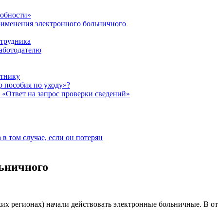
собности»
рименения электронного больничного
отрудника
аботодателю
отнику
р пособия по уходу»?
 «Ответ на запрос проверки сведений»
 в том случае, если он потерян
льничного
ких регионах) начали действовать электронные больничные. В о