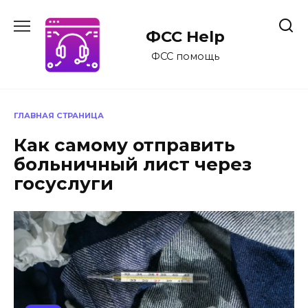
Перейти
к
ФСС Help
содержанию
ФСС помощь
ГЛАВНАЯ СТРАНИЦА
Как самому отправить
больничный лист через
госуслуги