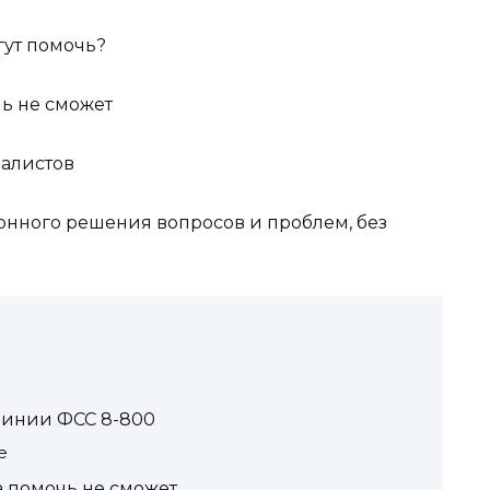
гут помочь?
ь не сможет
иалистов
онного решения вопросов и проблем, без
линии ФСС 8-800
е
 помочь не сможет