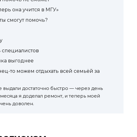
ерь она учится в МГУ»
ты смогут помочь?
у
ь специалистов
анка выгоднее
ец-то можем отдыхать всей семьёй за
е выдали достаточно быстро — через день
и месяца я доделал ремонт, и теперь моей
Очень доволен.