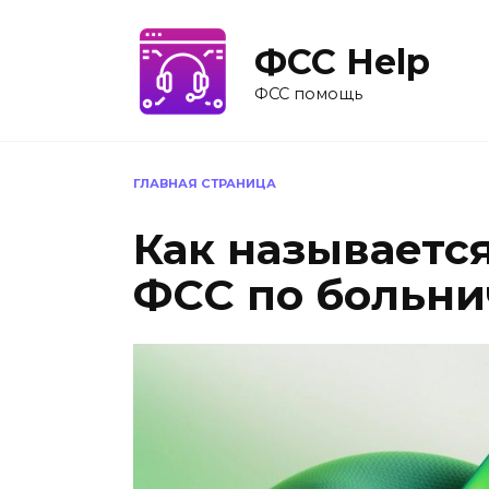
Перейти
к
ФСС Help
содержанию
ФСС помощь
ГЛАВНАЯ СТРАНИЦА
Как называетс
ФСС по больн