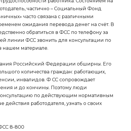
рудоспособности работника. Состоянием на
ботодатель, частично – Социальный Фонд
ничных» часто связана с различными
ременем ожидания перевода денег на счёт. В
дственно обратиться в ФСС по телефону за
чей линии ФСС звонить для консультации по
в нашем материале.
вания Российский Федерации обширны. Его
ольшого количества граждан: работающих,
енсии, инвалидов. Ф СС сопровождает
дения и до кончины. Поэтому люди
 консультацию по действующим нормативным
е действия работодателя, узнать о своих
ФСС 8-800