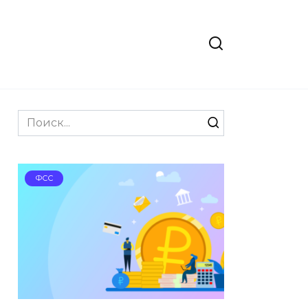
Search
for:
ФСС