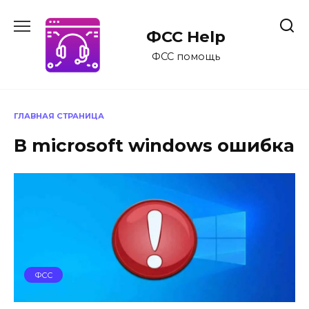
Перейти
к
ФСС Help
содержанию
ФСС помощь
ГЛАВНАЯ СТРАНИЦА
В microsoft windows ошибка
ФСС