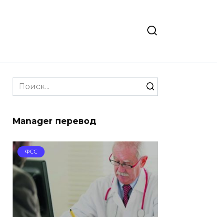
Search
for:
Manager перевод
ФСС