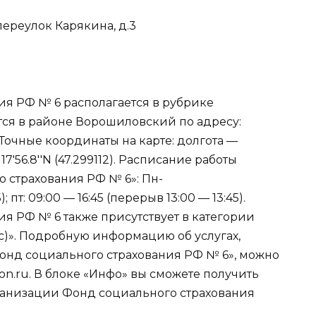
 переулок Карякина, д.3
я РФ № 6 располагается в рубрике
тся в районе Ворошиловский по адресу:
. Точные координаты на карте: долгота —
°17′56.8′′N (47.299112). Расписание работы
 страхования РФ № 6»: Пн-
; пт: 09:00 — 16:45 (перерыв 13:00 — 13:45).
я РФ № 6 также присутствует в категории
с)». Подробную информацию об услугах,
нд социального страхования РФ № 6», можно
n.ru. В блоке «Инфо» вы сможете получить
анизации Фонд социального страхования